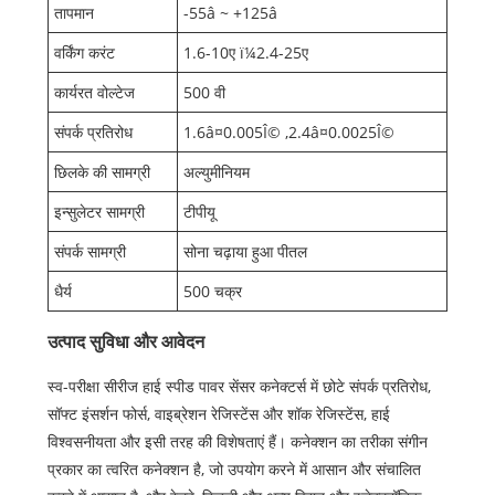
तापमान
-55â ~ +125â
वर्किंग करंट
1.6-10ए ï¼2.4-25ए
कार्यरत वोल्टेज
500 वी
संपर्क प्रतिरोध
1.6â¤0.005Î© ,2.4â¤0.0025Î©
छिलके की सामग्री
अल्युमीनियम
इन्सुलेटर सामग्री
टीपीयू
संपर्क सामग्री
सोना चढ़ाया हुआ पीतल
धैर्य
500 चक्र
उत्पाद सुविधा और आवेदन
स्व-परीक्षा सीरीज हाई स्पीड पावर सेंसर कनेक्टर्स में छोटे संपर्क प्रतिरोध,
सॉफ्ट इंसर्शन फोर्स, वाइब्रेशन रेजिस्टेंस और शॉक रेजिस्टेंस, हाई
विश्वसनीयता और इसी तरह की विशेषताएं हैं। कनेक्शन का तरीका संगीन
प्रकार का त्वरित कनेक्शन है, जो उपयोग करने में आसान और संचालित