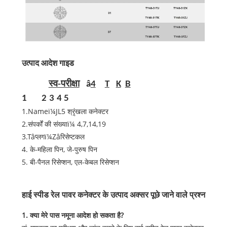
उत्पाद आदेश गाइड
स्व-परीक्षा
â
4
T
K
B
1
2
3
4 5
1.Nameï¼JL5 श्रृंखला कनेक्टर
2.संपर्कों की संख्याï¼ 4,7,14,19
3.Tâप्लगï¼Zâरिसेप्टकल
4. के-महिला पिन, जे-पुरुष पिन
5. बी-पैनल रिसेप्‍शन, एल-केबल रिसेप्‍शन
हाई स्पीड रेल पावर कनेक्टर के उत्पाद अक्सर पूछे जाने वाले प्रश्न
1. क्या मेरे पास नमूना आदेश हो सकता है?